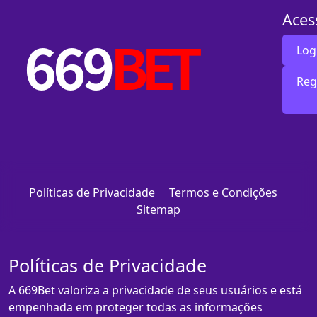
Aces
Log
Reg
Políticas de Privacidade
Termos e Condições
Sitemap
Políticas de Privacidade
A 669Bet valoriza a privacidade de seus usuários e está
empenhada em proteger todas as informações