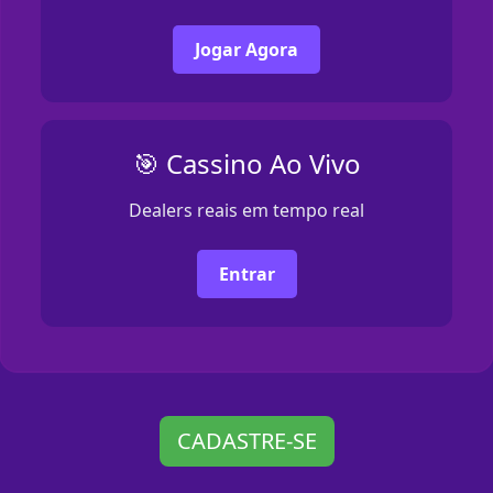
Jogar Agora
🎯 Cassino Ao Vivo
Dealers reais em tempo real
Entrar
CADASTRE-SE