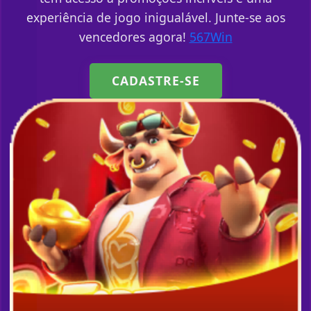
experiência de jogo inigualável. Junte-se aos
vencedores agora!
567Win
CADASTRE-SE