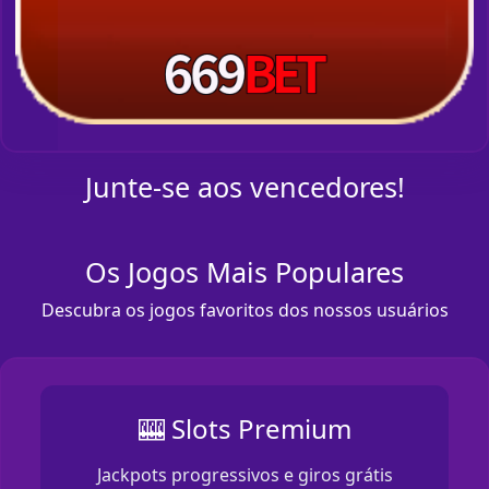
Junte-se aos vencedores!
Os Jogos Mais Populares
Descubra os jogos favoritos dos nossos usuários
🎰 Slots Premium
Jackpots progressivos e giros grátis