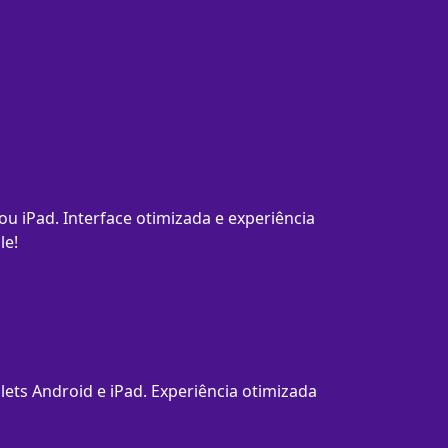
ou iPad. Interface otimizada e experiência
le!
lets Android e iPad. Experiência otimizada