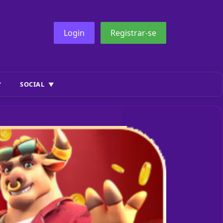
Login
Registrar-se
SOCIAL