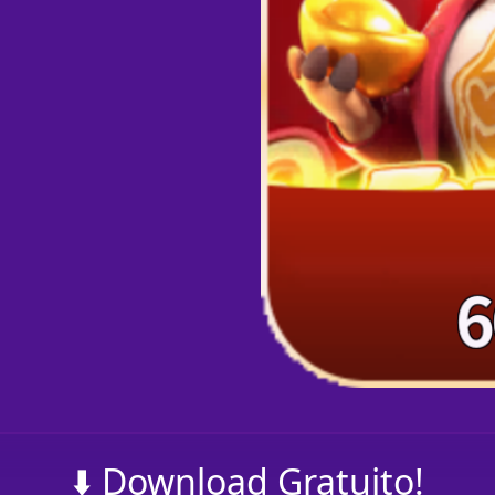
⬇️ Download Gratuito!