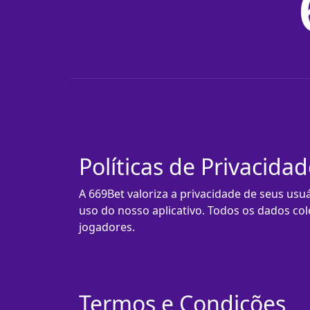
Políticas de Privacida
A 669Bet valoriza a privacidade de seus us
uso do nosso aplicativo. Todos os dados col
jogadores.
Termos e Condições