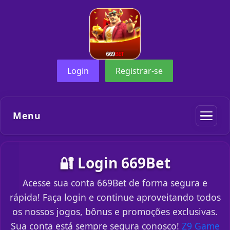
Login
Registrar-se
Menu
🔐 Login 669Bet
Acesse sua conta 669Bet de forma segura e
rápida! Faça login e continue aproveitando todos
os nossos jogos, bônus e promoções exclusivas.
Sua conta está sempre segura conosco!
Z9 Game