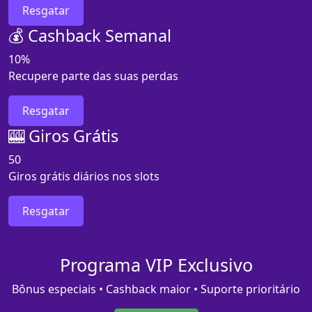
Resgatar
💰 Cashback Semanal
10%
Recupere parte das suas perdas
Resgatar
🎰 Giros Grátis
50
Giros grátis diários nos slots
Resgatar
Programa VIP Exclusivo
Bônus especiais • Cashback maior • Suporte prioritário