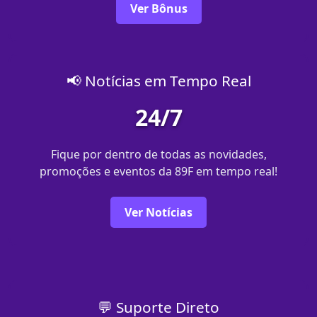
Ver Bônus
📢 Notícias em Tempo Real
24/7
Fique por dentro de todas as novidades,
promoções e eventos da 89F em tempo real!
Ver Notícias
💬 Suporte Direto