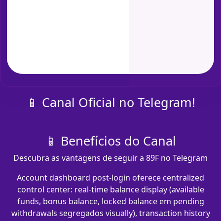
📱 Canal Oficial no Telegram!
📱 Benefícios do Canal
Descubra as vantagens de seguir a 89F no Telegram
Account dashboard post-login oferece centralized
control center: real-time balance display (available
funds, bonus balance, locked balance em pending
withdrawals segregados visually), transaction history