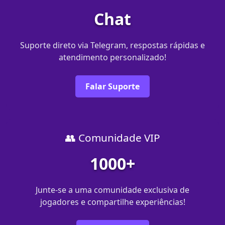
Chat
Suporte direto via Telegram, respostas rápidas e
atendimento personalizado!
Falar Suporte
👥 Comunidade VIP
1000+
Junte-se a uma comunidade exclusiva de
jogadores e compartilhe experiências!