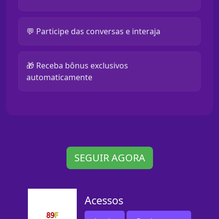
💬 Participe das conversas e interaja
🎁 Receba bônus exclusivos
automaticamente
SEGUIR AGORA
Acessos