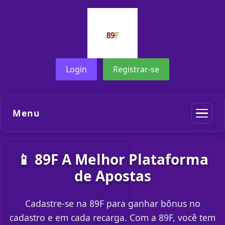
Login
Registrar-se
Menu
📱 89F A Melhor Plataforma
de Apostas
Cadastre-se na 89F para ganhar bônus no
cadastro e em cada recarga. Com a 89F, você tem