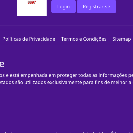
Login
Registrar-se
Políticas de Privacidade
Termos e Condições
Sitemap
de
rios e está empenhada em proteger todas as informações p
tados são utilizados exclusivamente para fins de melhoria