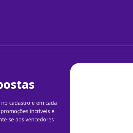
postas
 no cadastro e em cada
 promoções incríveis e
unte-se aos vencedores