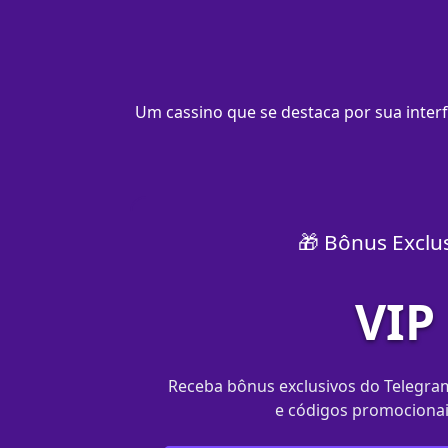
Um cassino que se destaca por sua inter
🎁 Bônus Exclu
VIP
Receba bônus exclusivos do Telegra
e códigos promocionai