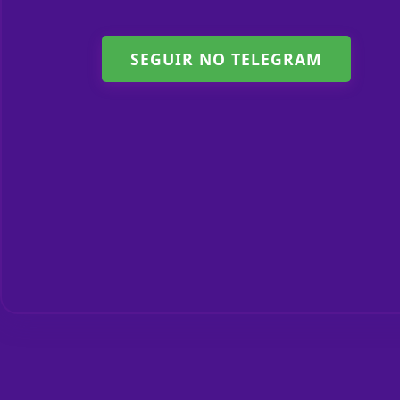
SEGUIR NO TELEGRAM