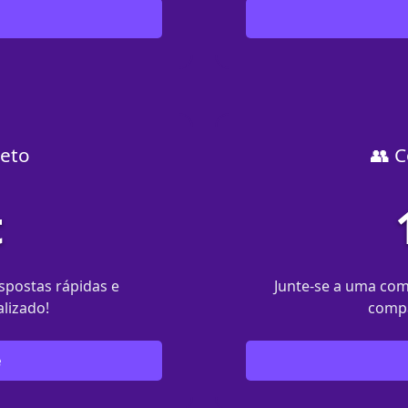
reto
👥 
t
espostas rápidas e
Junte-se a uma com
lizado!
compa
e