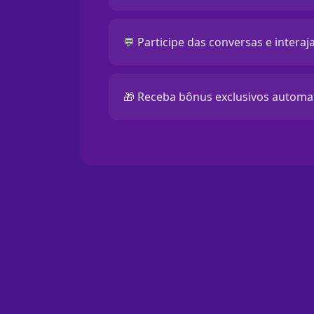
💬 Participe das conversas e interaj
🎁 Receba bônus exclusivos autom