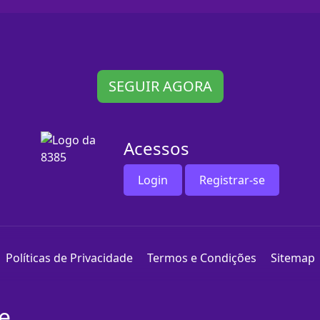
SEGUIR AGORA
Acessos
Login
Registrar-se
Políticas de Privacidade
Termos e Condições
Sitemap
de