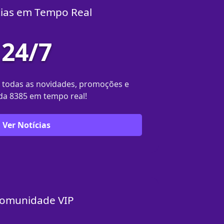
cias em Tempo Real
24/7
e todas as novidades, promoções e
da 8385 em tempo real!
Ver Notícias
Comunidade VIP