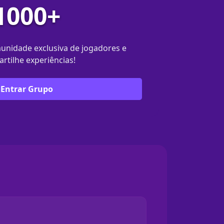
1000+
unidade exclusiva de jogadores e
rtilhe experiências!
Entrar Grupo