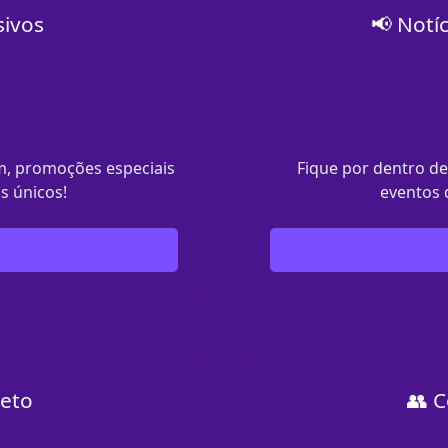
sivos
📢 Notí
m, promoções especiais
Fique por dentro d
s únicos!
eventos 
reto
👥 