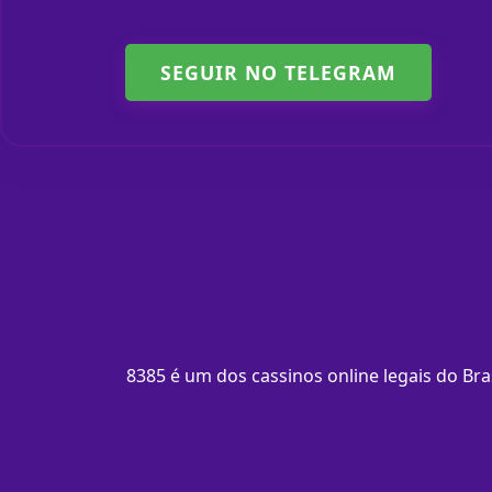
SEGUIR NO TELEGRAM
8385 é um dos cassinos online legais do Br