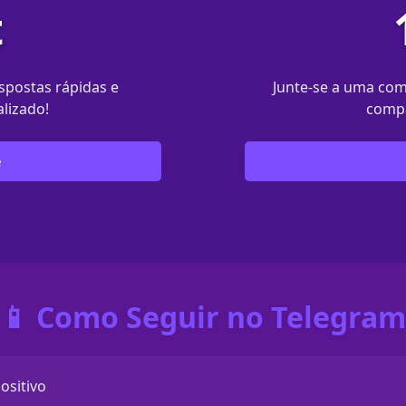
t
espostas rápidas e
Junte-se a uma com
lizado!
compa
e
📱 Como Seguir no Telegram
ositivo