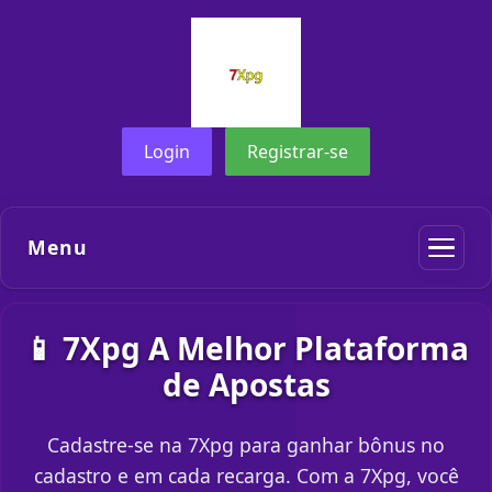
Login
Registrar-se
Menu
📱 7Xpg A Melhor Plataforma
de Apostas
Cadastre-se na 7Xpg para ganhar bônus no
cadastro e em cada recarga. Com a 7Xpg, você