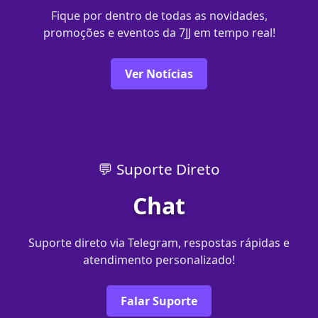
Fique por dentro de todas as novidades,
promoções e eventos da 7JJ em tempo real!
Ver Notícias
💬 Suporte Direto
Chat
Suporte direto via Telegram, respostas rápidas e
atendimento personalizado!
Falar Suporte