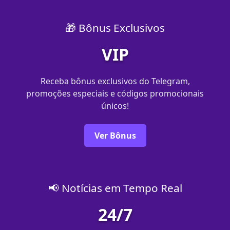
🎁 Bônus Exclusivos
VIP
Receba bônus exclusivos do Telegram,
promoções especiais e códigos promocionais
únicos!
Ver Bônus
📢 Notícias em Tempo Real
24/7