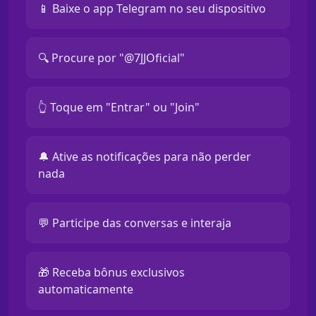
📱 Baixe o app Telegram no seu dispositivo
🔍 Procure por "@7JJOficial"
👆 Toque em "Entrar" ou "Join"
🔔 Ative as notificações para não perder
nada
💬 Participe das conversas e interaja
🎁 Receba bônus exclusivos
automaticamente