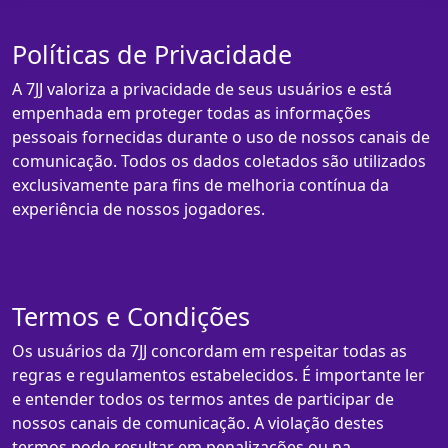
Políticas de Privacidade
A 7JJ valoriza a privacidade de seus usuários e está
empenhada em proteger todas as informações
pessoais fornecidas durante o uso de nossos canais de
comunicação. Todos os dados coletados são utilizados
exclusivamente para fins de melhoria contínua da
experiência de nossos jogadores.
Termos e Condições
Os usuários da 7JJ concordam em respeitar todas as
regras e regulamentos estabelecidos. É importante ler
e entender todos os termos antes de participar de
nossos canais de comunicação. A violação destes
termos pode resultar em penalizações ou na