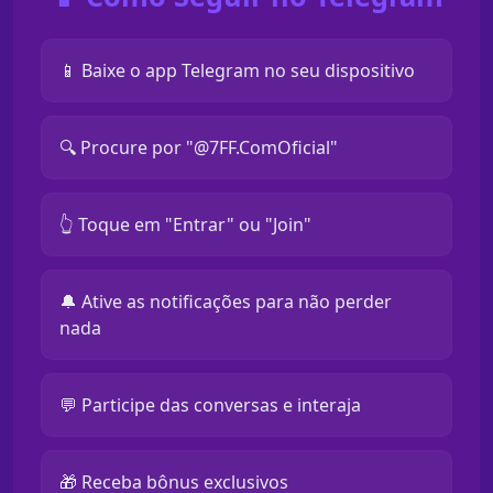
📱 Baixe o app Telegram no seu dispositivo
🔍 Procure por "@7FF.ComOficial"
👆 Toque em "Entrar" ou "Join"
🔔 Ative as notificações para não perder
nada
💬 Participe das conversas e interaja
🎁 Receba bônus exclusivos