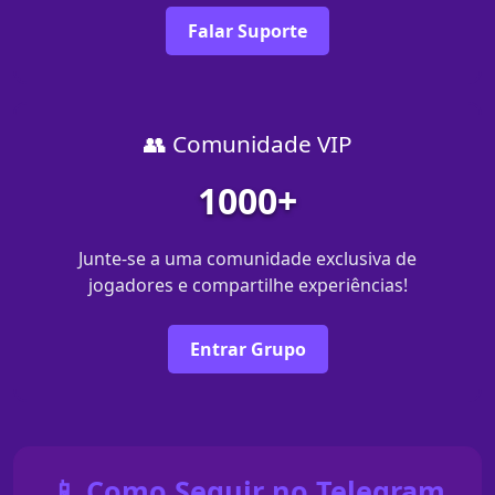
Falar Suporte
👥 Comunidade VIP
1000+
Junte-se a uma comunidade exclusiva de
jogadores e compartilhe experiências!
Entrar Grupo
📱 Como Seguir no Telegram