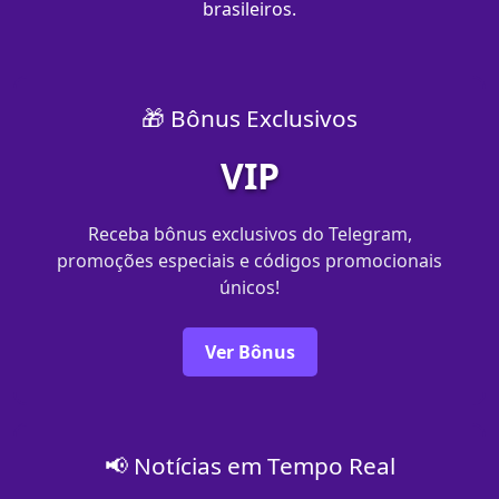
brasileiros.
🎁 Bônus Exclusivos
VIP
Receba bônus exclusivos do Telegram,
promoções especiais e códigos promocionais
únicos!
Ver Bônus
📢 Notícias em Tempo Real