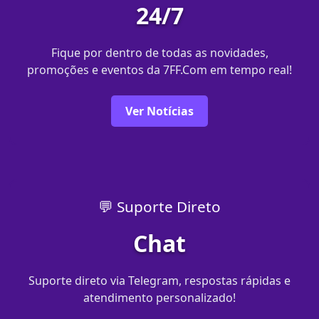
24/7
Fique por dentro de todas as novidades,
promoções e eventos da 7FF.Com em tempo real!
Ver Notícias
💬 Suporte Direto
Chat
Suporte direto via Telegram, respostas rápidas e
atendimento personalizado!