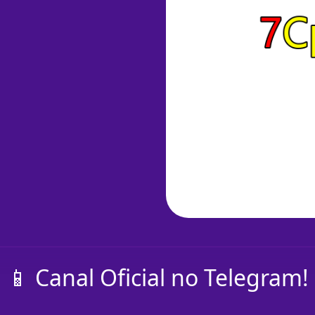
📱 Canal Oficial no Telegram!