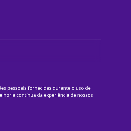
es pessoais fornecidas durante o uso de
elhoria contínua da experiência de nossos