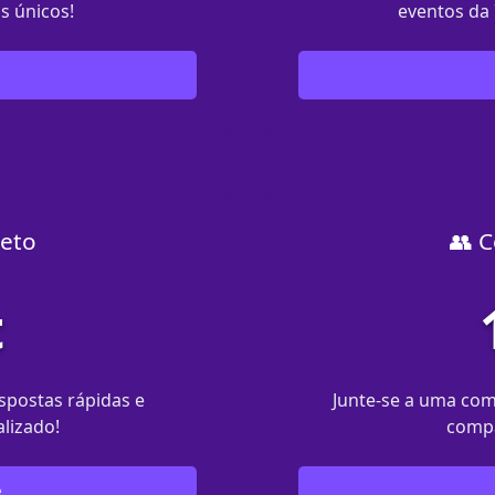
s únicos!
eventos da
reto
👥 
t
espostas rápidas e
Junte-se a uma com
lizado!
compa
e