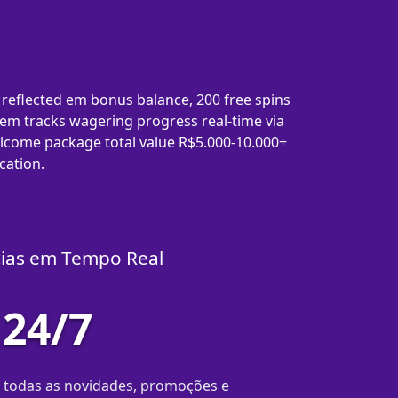
 reflected em bonus balance, 200 free spins
stem tracks wagering progress real-time via
elcome package total value R$5.000-10.000+
cation.
cias em Tempo Real
24/7
e todas as novidades, promoções e