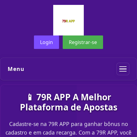
Login
Registrar-se
Menu
📱 79R APP A Melhor
Plataforma de Apostas
Cadastre-se na 79R APP para ganhar bônus no
cadastro e em cada recarga. Com a 79R APP, você