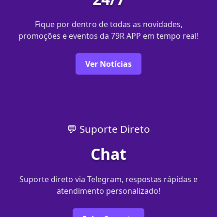
Fique por dentro de todas as novidades,
promoções e eventos da 79R APP em tempo real!
Ver Notícias
💬 Suporte Direto
Chat
Suporte direto via Telegram, respostas rápidas e
atendimento personalizado!