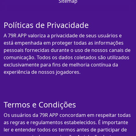
Sitemap
Políticas de Privacidade
A 79R APP valoriza a privacidade de seus usuários e
está empenhada em proteger todas as informações
pessoais fornecidas durante o uso de nossos canais de
comunicação. Todos os dados coletados são utilizados
exclusivamente para fins de melhoria contínua da
experiência de nossos jogadores.
Termos e Condições
Os usuários da 79R APP concordam em respeitar todas
as regras e regulamentos estabelecidos. É importante
ler e entender todos os termos antes de participar de