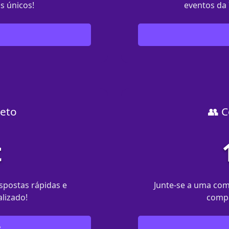
s únicos!
eventos da
reto
👥 
t
espostas rápidas e
Junte-se a uma com
lizado!
compa
e