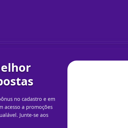
Melhor
postas
bônus no cadastro e em
em acesso a promoções
ualável. Junte-se aos