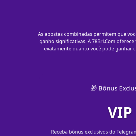
As apostas combinadas permitem que você
ganho significativas. A 78Brl.Com oferec
exatamente quanto você pode ganhar c
🎁 Bônus Exclu
VIP
Receba bônus exclusivos do Telegra