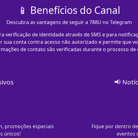
📱 Benefícios do Canal
Descubra as vantagens de seguir a 788U no Telegram
ara verificação de identidade através de SMS e para notific
er sua conta contra acesso não autorizado e permite que vo
rmações de contato são verificadas durante o processo de 
sivos
📢 Notí
m, promoções especiais
Fique por dentro d
s únicos!
eventos 