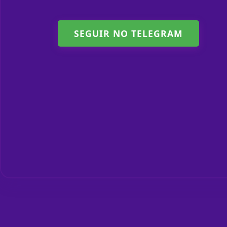
SEGUIR NO TELEGRAM