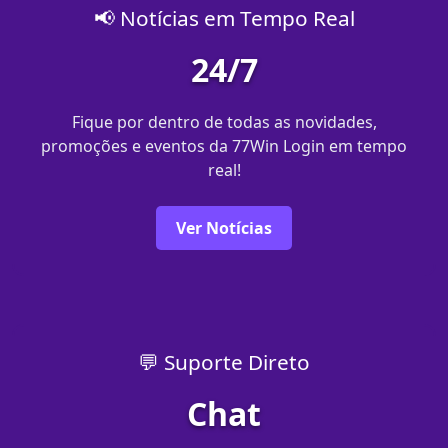
📢 Notícias em Tempo Real
24/7
Fique por dentro de todas as novidades,
promoções e eventos da 77Win Login em tempo
real!
Ver Notícias
💬 Suporte Direto
Chat