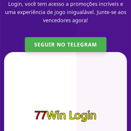
Login, você tem acesso a promoções incríveis e
uma experiência de jogo inigualável. Junte-se aos
vencedores agora!
SEGUIR NO TELEGRAM