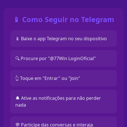
📱 Como Seguir no Telegram
📱 Baixe o app Telegram no seu dispositivo
🔍 Procure por "@77Win LoginOficial"
👆 Toque em "Entrar" ou "Join"
🔔 Ative as notificações para não perder
nada
💬 Participe das conversas e interaja