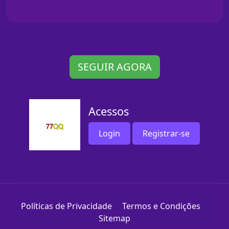
SEGUIR AGORA
Acessos
Login
Registrar-se
Políticas de Privacidade
Termos e Condições
Sitemap