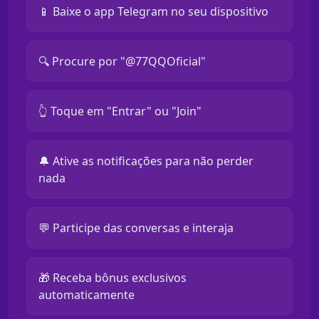
📱 Baixe o app Telegram no seu dispositivo
🔍 Procure por "@77QQOficial"
👆 Toque em "Entrar" ou "Join"
🔔 Ative as notificações para não perder
nada
💬 Participe das conversas e interaja
🎁 Receba bônus exclusivos
automaticamente