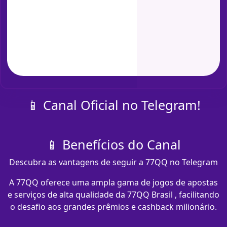
📱 Canal Oficial no Telegram!
📱 Benefícios do Canal
Descubra as vantagens de seguir a 77QQ no Telegram
A 77QQ oferece uma ampla gama de jogos de apostas
e serviços de alta qualidade da 77QQ Brasil , facilitando
o desafio aos grandes prêmios e cashback milionário.