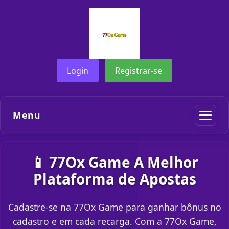
Login
Registrar-se
Menu
📱 77Ox Game A Melhor
Plataforma de Apostas
Cadastre-se na 77Ox Game para ganhar bônus no
cadastro e em cada recarga. Com a 77Ox Game,