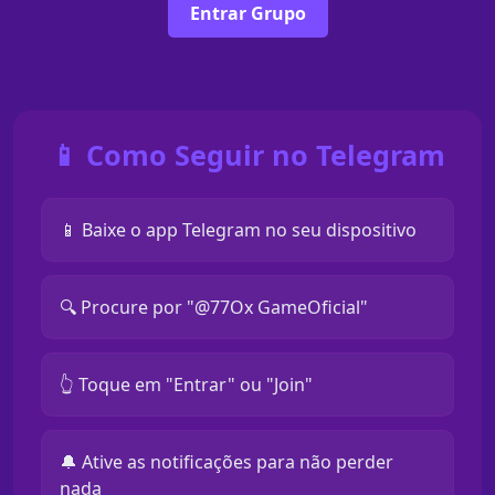
Entrar Grupo
📱 Como Seguir no Telegram
📱 Baixe o app Telegram no seu dispositivo
🔍 Procure por "@77Ox GameOficial"
👆 Toque em "Entrar" ou "Join"
🔔 Ative as notificações para não perder
nada