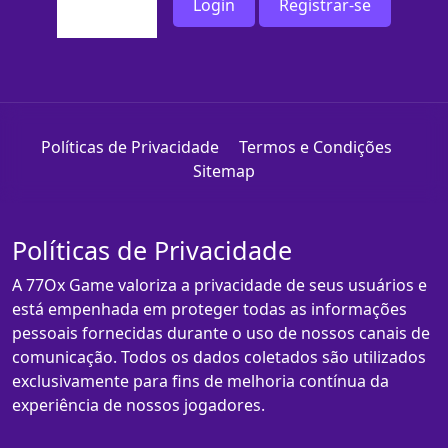
Login
Registrar-se
Políticas de Privacidade
Termos e Condições
Sitemap
Políticas de Privacidade
A 77Ox Game valoriza a privacidade de seus usuários e
está empenhada em proteger todas as informações
pessoais fornecidas durante o uso de nossos canais de
comunicação. Todos os dados coletados são utilizados
exclusivamente para fins de melhoria contínua da
experiência de nossos jogadores.