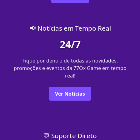
📢 Notícias em Tempo Real
24/7
Fique por dentro de todas as novidades,
promoções e eventos da 77Ox Game em tempo
real!
Ver Notícias
💬 Suporte Direto