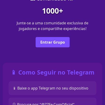
1000+
Junte-se a uma comunidade exclusiva de
jogadores e compartilhe experiências!
Entrar Grupo
📱 Como Seguir no Telegram
📱 Baixe o app Telegram no seu dispositivo
🔍 Procure por "@77Fe.ComOficial"