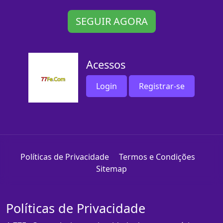
SEGUIR AGORA
Acessos
Login
Registrar-se
Políticas de Privacidade
Termos e Condições
Sitemap
Políticas de Privacidade