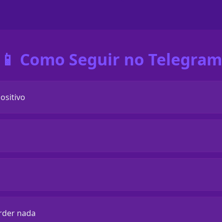
📱 Como Seguir no Telegram
ositivo
erder nada