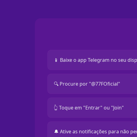
📱 Baixe o app Telegram no seu disp
🔍 Procure por "@77FOficial"
👆 Toque em "Entrar" ou "Join"
🔔 Ative as notificações para não p