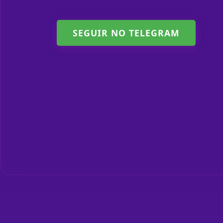
SEGUIR NO TELEGRAM