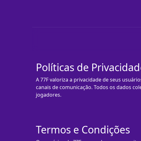
Políticas de Privacida
A 77F valoriza a privacidade de seus usuár
canais de comunicação. Todos os dados cole
jogadores.
Termos e Condições