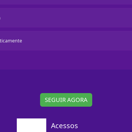
a
aticamente
SEGUIR AGORA
Acessos