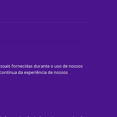
ssoais fornecidas durante o uso de nossos
 contínua da experiência de nossos