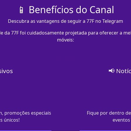
📱 Benefícios do Canal
Descubra as vantagens de seguir a 77F no Telegram
ile da 77F foi cuidadosamente projetada para oferecer a mel
móveis:
sivos
📢 Notí
m, promoções especiais
Fique por dentro d
s únicos!
eventos