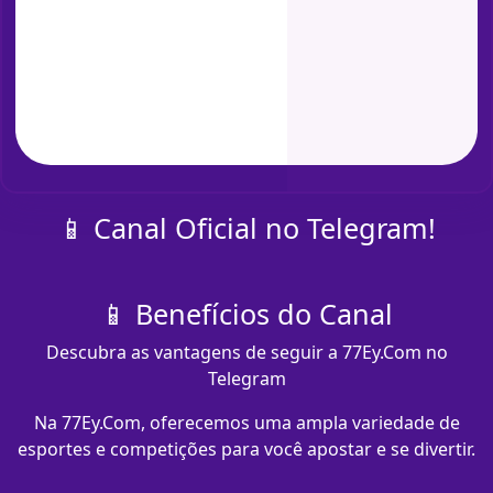
📱 Canal Oficial no Telegram!
📱 Benefícios do Canal
Descubra as vantagens de seguir a 77Ey.Com no
Telegram
Na 77Ey.Com, oferecemos uma ampla variedade de
esportes e competições para você apostar e se divertir.