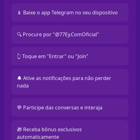
📱 Baixe o app Telegram no seu dispositivo
🔍 Procure por "@77Ey.ComOficial"
👆 Toque em "Entrar" ou "Join"
🔔 Ative as notificações para não perder
nada
💬 Participe das conversas e interaja
🎁 Receba bônus exclusivos
automaticamente