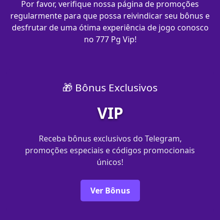
Por favor, verifique nossa página de promoções
regularmente para que possa reivindicar seu bônus e
desfrutar de uma ótima experiência de jogo conosco
no 777 Pg Vip!
🎁 Bônus Exclusivos
VIP
Receba bônus exclusivos do Telegram,
promoções especiais e códigos promocionais
únicos!
Ver Bônus