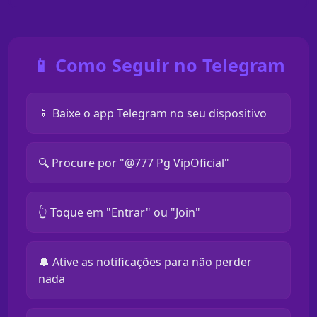
📱 Como Seguir no Telegram
📱 Baixe o app Telegram no seu dispositivo
🔍 Procure por "@777 Pg VipOficial"
👆 Toque em "Entrar" ou "Join"
🔔 Ative as notificações para não perder
nada