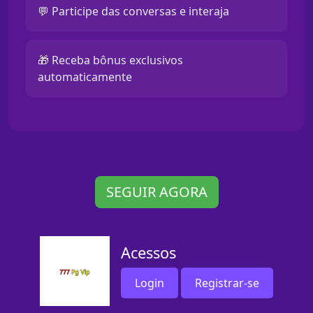
💬 Participe das conversas e interaja
🎁 Receba bônus exclusivos
automaticamente
SEGUIR AGORA
Acessos
Login
Registrar-se