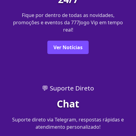
Fique por dentro de todas as novidades,
promoções e eventos da 777Jogo Vip em tempo
real!
Ver Notícias
💬 Suporte Direto
Chat
Suporte direto via Telegram, respostas rápidas e
atendimento personalizado!