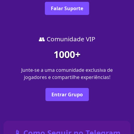
Falar Suporte
👥 Comunidade VIP
1000+
Junte-se a uma comunidade exclusiva de
jogadores e compartilhe experiências!
Entrar Grupo
📱 Como Seguir no Telegram