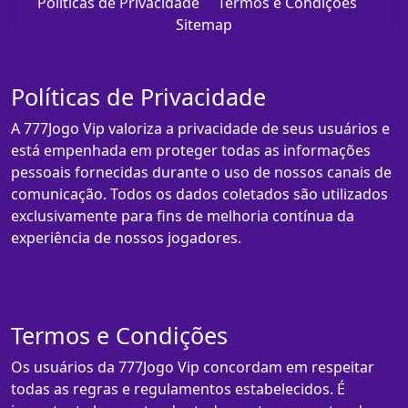
Políticas de Privacidade
Termos e Condições
Sitemap
Políticas de Privacidade
A 777Jogo Vip valoriza a privacidade de seus usuários e
está empenhada em proteger todas as informações
pessoais fornecidas durante o uso de nossos canais de
comunicação. Todos os dados coletados são utilizados
exclusivamente para fins de melhoria contínua da
experiência de nossos jogadores.
Termos e Condições
Os usuários da 777Jogo Vip concordam em respeitar
todas as regras e regulamentos estabelecidos. É