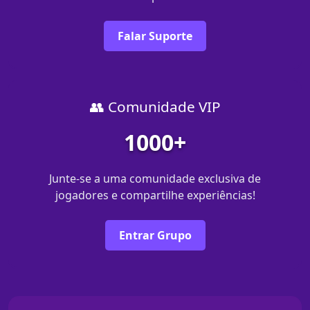
Falar Suporte
👥 Comunidade VIP
1000+
Junte-se a uma comunidade exclusiva de
jogadores e compartilhe experiências!
Entrar Grupo