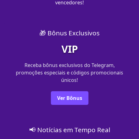
vencedores!
🎁 Bônus Exclusivos
VIP
Receba bônus exclusivos do Telegram,
promoções especiais e códigos promocionais
únicos!
Ver Bônus
📢 Notícias em Tempo Real