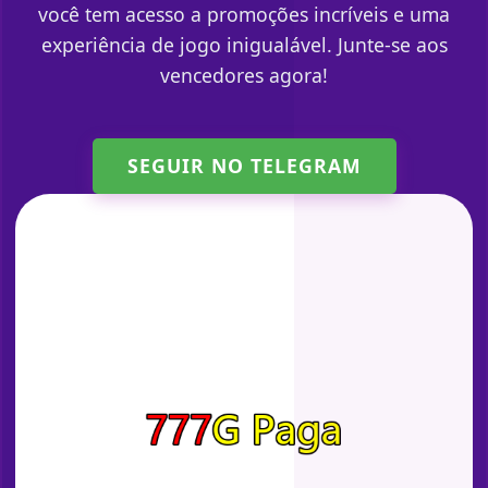
você tem acesso a promoções incríveis e uma
experiência de jogo inigualável. Junte-se aos
vencedores agora!
SEGUIR NO TELEGRAM