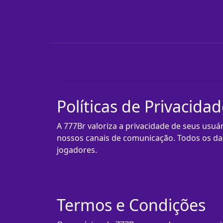
Políticas de Privacida
A 777Br valoriza a privacidade de seus usu
nossos canais de comunicação. Todos os dad
jogadores.
Termos e Condições