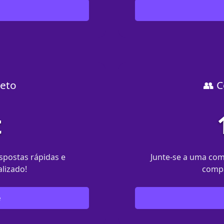
reto
👥 
t
espostas rápidas e
Junte-se a uma com
lizado!
compa
e