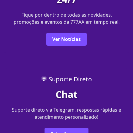
Fique por dentro de todas as novidades,
promoções e eventos da 777AA em tempo real!
Ver Notícias
💬 Suporte Direto
Chat
Suporte direto via Telegram, respostas rápidas e
atendimento personalizado!