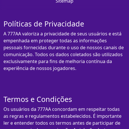
Sitemap
Políticas de Privacidade
A 777AA valoriza a privacidade de seus usuários e está
empenhada em proteger todas as informações
pessoais fornecidas durante o uso de nossos canais de
comunicação. Todos os dados coletados são utilizados
exclusivamente para fins de melhoria contínua da
experiência de nossos jogadores.
Termos e Condições
Os usuários da 777AA concordam em respeitar todas
as regras e regulamentos estabelecidos. É importante
ler e entender todos os termos antes de participar de