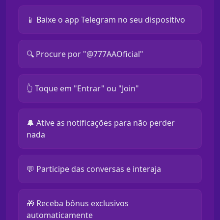
📱 Baixe o app Telegram no seu dispositivo
🔍 Procure por "@777AAOficial"
👆 Toque em "Entrar" ou "Join"
🔔 Ative as notificações para não perder
nada
💬 Participe das conversas e interaja
🎁 Receba bônus exclusivos
automaticamente