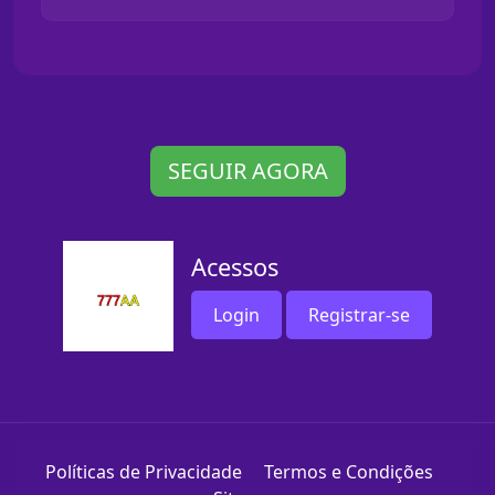
SEGUIR AGORA
Acessos
Login
Registrar-se
Políticas de Privacidade
Termos e Condições