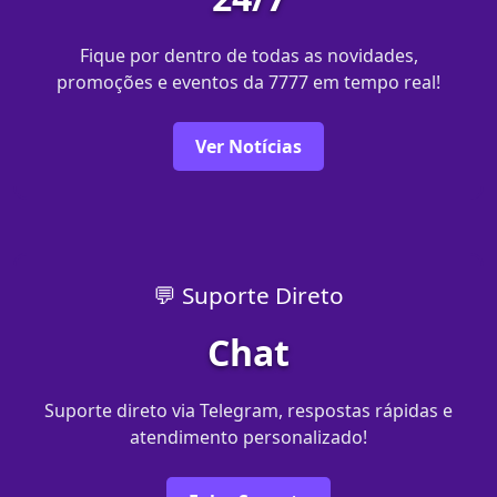
Fique por dentro de todas as novidades,
promoções e eventos da 7777 em tempo real!
Ver Notícias
💬 Suporte Direto
Chat
Suporte direto via Telegram, respostas rápidas e
atendimento personalizado!