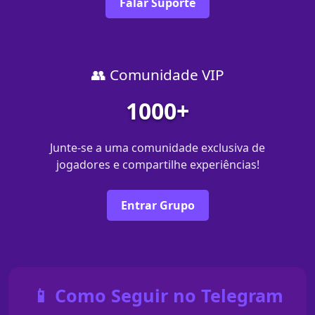
Falar Suporte
👥 Comunidade VIP
1000+
Junte-se a uma comunidade exclusiva de
jogadores e compartilhe experiências!
Entrar Grupo
📱 Como Seguir no Telegram