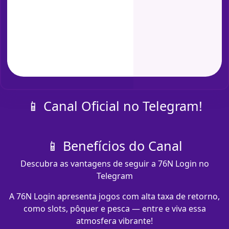
📱 Canal Oficial no Telegram!
📱 Benefícios do Canal
Descubra as vantagens de seguir a 76N Login no
Telegram
A 76N Login apresenta jogos com alta taxa de retorno,
como slots, pôquer e pesca — entre e viva essa
atmosfera vibrante!