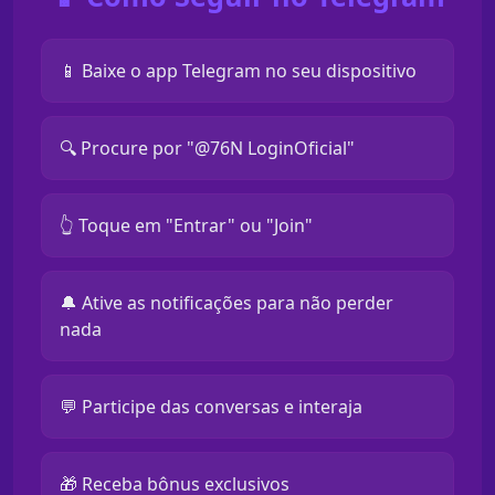
📱 Baixe o app Telegram no seu dispositivo
🔍 Procure por "@76N LoginOficial"
👆 Toque em "Entrar" ou "Join"
🔔 Ative as notificações para não perder
nada
💬 Participe das conversas e interaja
🎁 Receba bônus exclusivos