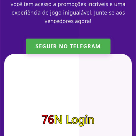
você tem acesso a promoções incríveis e uma
experiência de jogo inigualável. Junte-se aos
vencedores agora!
SEGUIR NO TELEGRAM