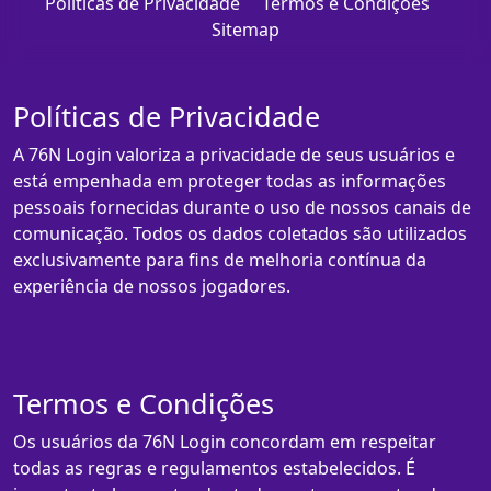
Políticas de Privacidade
Termos e Condições
Sitemap
Políticas de Privacidade
A 76N Login valoriza a privacidade de seus usuários e
está empenhada em proteger todas as informações
pessoais fornecidas durante o uso de nossos canais de
comunicação. Todos os dados coletados são utilizados
exclusivamente para fins de melhoria contínua da
experiência de nossos jogadores.
Termos e Condições
Os usuários da 76N Login concordam em respeitar
todas as regras e regulamentos estabelecidos. É