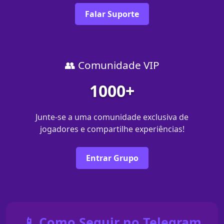
Falar Suporte
👥 Comunidade VIP
1000+
Junte-se a uma comunidade exclusiva de
jogadores e compartilhe experiências!
Entrar Grupo
📱 Como Seguir no Telegram