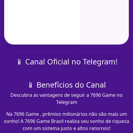
📱 Canal Oficial no Telegram!
📱 Benefícios do Canal
Descubra as vantagens de seguir a 7696 Game no
Telegram
Na 7696 Game , prêmios milionários não são mais um
sonho! A 7696 Game Brasil realiza seu sonho de riqueza
com um sistema justo e altos retornos!