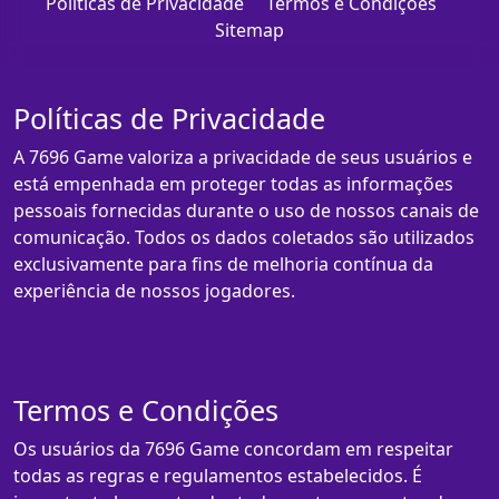
Políticas de Privacidade
Termos e Condições
Sitemap
Políticas de Privacidade
A 7696 Game valoriza a privacidade de seus usuários e
está empenhada em proteger todas as informações
pessoais fornecidas durante o uso de nossos canais de
comunicação. Todos os dados coletados são utilizados
exclusivamente para fins de melhoria contínua da
experiência de nossos jogadores.
Termos e Condições
Os usuários da 7696 Game concordam em respeitar
todas as regras e regulamentos estabelecidos. É