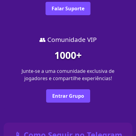
Falar Suporte
👥 Comunidade VIP
1000+
Junte-se a uma comunidade exclusiva de
jogadores e compartilhe experiências!
Entrar Grupo
📱 Como Seguir no Telegram