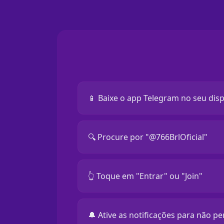
📱 Baixe o app Telegram no seu disp
🔍 Procure por "@766BrlOficial"
👆 Toque em "Entrar" ou "Join"
🔔 Ative as notificações para não p