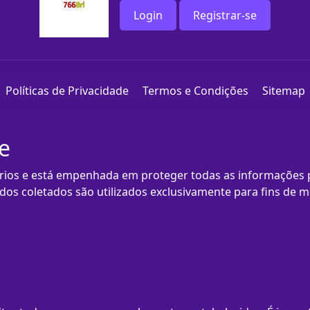
Login
Registrar-se
Políticas de Privacidade
Termos e Condições
Sitemap
de
uários e está empenhada em proteger todas as informações 
os coletados são utilizados exclusivamente para fins de m