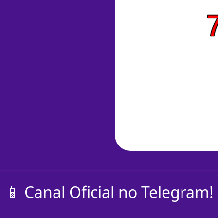
📱 Canal Oficial no Telegram!