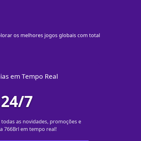
lorar os melhores jogos globais com total
cias em Tempo Real
24/7
e todas as novidades, promoções e
a 766Brl em tempo real!