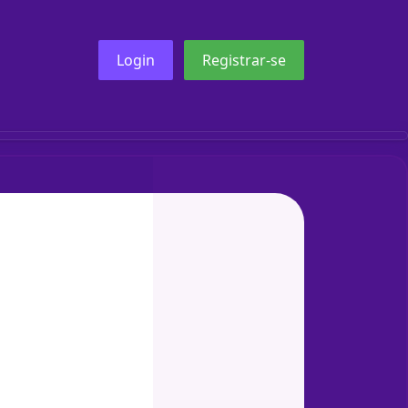
Login
Registrar-se