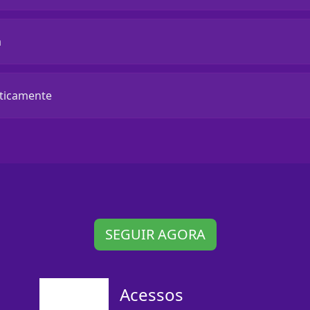
a
aticamente
SEGUIR AGORA
Acessos