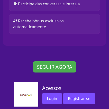
💬 Participe das conversas e interaja
🎁 Receba bônus exclusivos
automaticamente
SEGUIR AGORA
Acessos
Login
Registrar-se