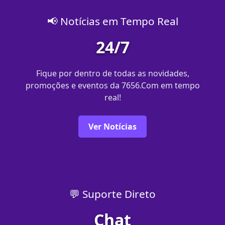
📢 Notícias em Tempo Real
24/7
Fique por dentro de todas as novidades,
promoções e eventos da 7656.Com em tempo
real!
Ver Notícias
💬 Suporte Direto
Chat