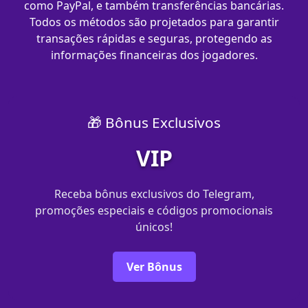
como PayPal, e também transferências bancárias.
Todos os métodos são projetados para garantir
transações rápidas e seguras, protegendo as
informações financeiras dos jogadores.
🎁 Bônus Exclusivos
VIP
Receba bônus exclusivos do Telegram,
promoções especiais e códigos promocionais
únicos!
Ver Bônus