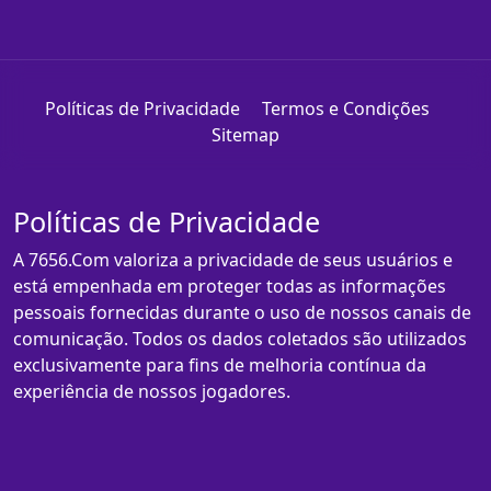
Políticas de Privacidade
Termos e Condições
Sitemap
Políticas de Privacidade
A 7656.Com valoriza a privacidade de seus usuários e
está empenhada em proteger todas as informações
pessoais fornecidas durante o uso de nossos canais de
comunicação. Todos os dados coletados são utilizados
exclusivamente para fins de melhoria contínua da
experiência de nossos jogadores.