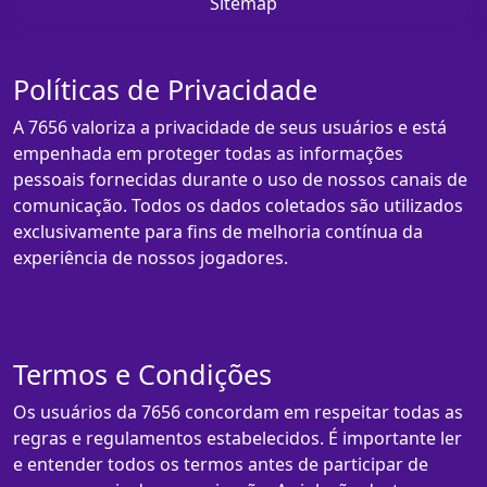
Sitemap
Políticas de Privacidade
A 7656 valoriza a privacidade de seus usuários e está
empenhada em proteger todas as informações
pessoais fornecidas durante o uso de nossos canais de
comunicação. Todos os dados coletados são utilizados
exclusivamente para fins de melhoria contínua da
experiência de nossos jogadores.
Termos e Condições
Os usuários da 7656 concordam em respeitar todas as
regras e regulamentos estabelecidos. É importante ler
e entender todos os termos antes de participar de