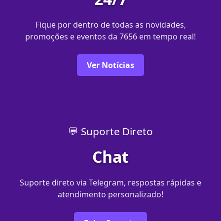
Fique por dentro de todas as novidades,
promoções e eventos da 7656 em tempo real!
Ver Notícias
💬 Suporte Direto
Chat
Suporte direto via Telegram, respostas rápidas e
atendimento personalizado!