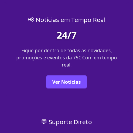
📢 Notícias em Tempo Real
24/7
Fique por dentro de todas as novidades,
promoções e eventos da 75C.Com em tempo
real!
Ver Notícias
💬 Suporte Direto