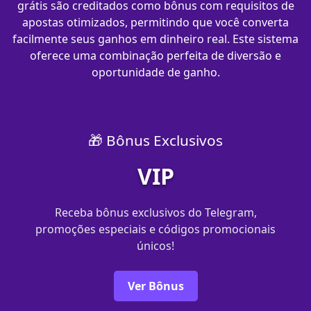
grátis são creditados como bônus com requisitos de
apostas otimizados, permitindo que você converta
facilmente seus ganhos em dinheiro real. Este sistema
oferece uma combinação perfeita de diversão e
oportunidade de ganho.
🎁 Bônus Exclusivos
VIP
Receba bônus exclusivos do Telegram,
promoções especiais e códigos promocionais
únicos!
Ver Bônus