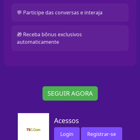
💬 Participe das conversas e interaja
🎁 Receba bônus exclusivos
automaticamente
SEGUIR AGORA
Acessos
Login
Registrar-se