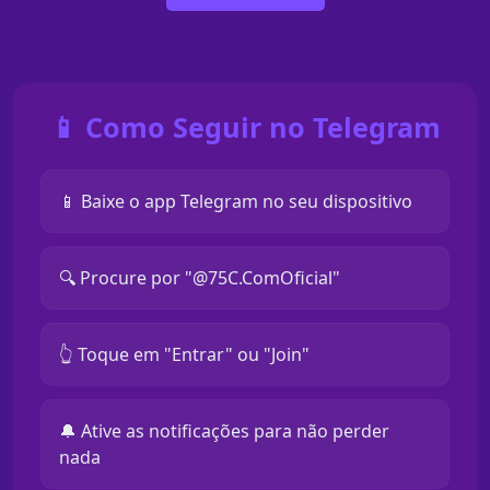
📱 Como Seguir no Telegram
📱 Baixe o app Telegram no seu dispositivo
🔍 Procure por "@75C.ComOficial"
👆 Toque em "Entrar" ou "Join"
🔔 Ative as notificações para não perder
nada