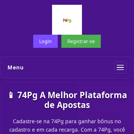
Login
Registrar-se
Menu
📱 74Pg A Melhor Plataforma
de Apostas
Cadastre-se na 74Pg para ganhar bônus no
cadastro e em cada recarga. Com a 74Pg, você