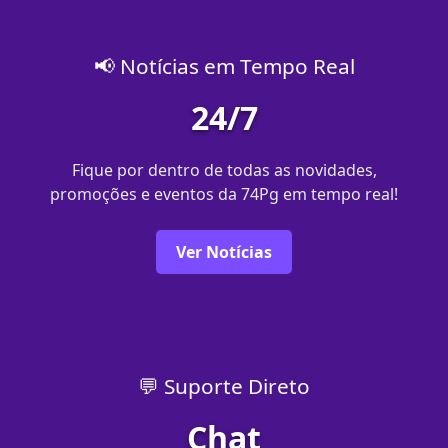
📢 Notícias em Tempo Real
24/7
Fique por dentro de todas as novidades,
promoções e eventos da 74Pg em tempo real!
Ver Notícias
💬 Suporte Direto
Chat