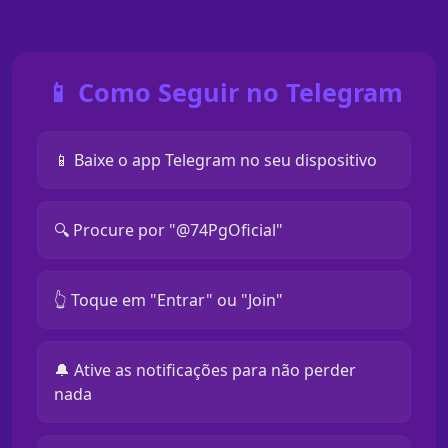
📱 Como Seguir no Telegram
📱 Baixe o app Telegram no seu dispositivo
🔍 Procure por "@74PgOficial"
👆 Toque em "Entrar" ou "Join"
🔔 Ative as notificações para não perder
nada