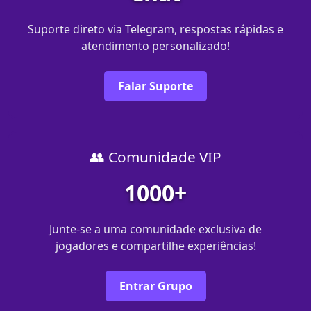
Suporte direto via Telegram, respostas rápidas e
atendimento personalizado!
Falar Suporte
👥 Comunidade VIP
1000+
Junte-se a uma comunidade exclusiva de
jogadores e compartilhe experiências!
Entrar Grupo