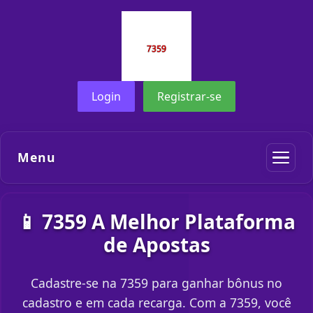
Login
Registrar-se
Menu
📱 7359 A Melhor Plataforma
de Apostas
Cadastre-se na 7359 para ganhar bônus no
cadastro e em cada recarga. Com a 7359, você