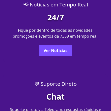
📢 Notícias em Tempo Real
24/7
Fique por dentro de todas as novidades,
promoções e eventos da 7359 em tempo real!
Ver Notícias
💬 Suporte Direto
Chat
Suporte direto via Telegram, respostas rápidas e