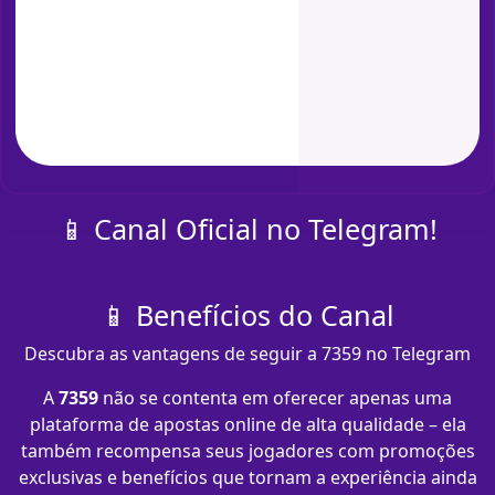
📱 Canal Oficial no Telegram!
📱 Benefícios do Canal
Descubra as vantagens de seguir a 7359 no Telegram
A
7359
não se contenta em oferecer apenas uma
plataforma de apostas online de alta qualidade – ela
também recompensa seus jogadores com promoções
exclusivas e benefícios que tornam a experiência ainda