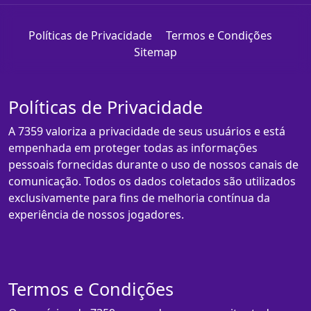
Políticas de Privacidade
Termos e Condições
Sitemap
Políticas de Privacidade
A 7359 valoriza a privacidade de seus usuários e está
empenhada em proteger todas as informações
pessoais fornecidas durante o uso de nossos canais de
comunicação. Todos os dados coletados são utilizados
exclusivamente para fins de melhoria contínua da
experiência de nossos jogadores.
Termos e Condições