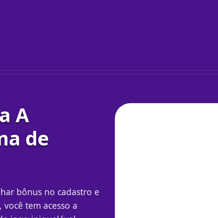
a A
ma de
nhar bônus no cadastro e
, você tem acesso a