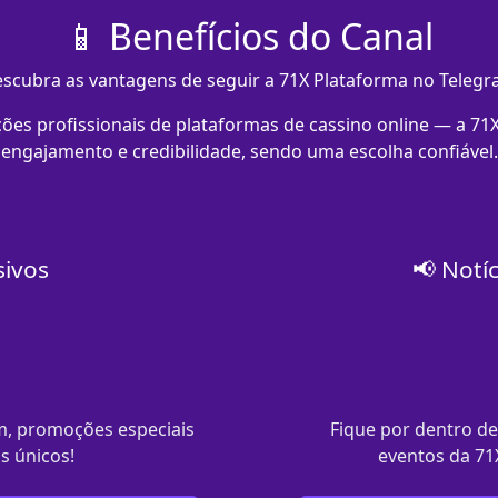
📱 Benefícios do Canal
scubra as vantagens de seguir a 71X Plataforma no Teleg
iações profissionais de plataformas de cassino online — a 7
engajamento e credibilidade, sendo uma escolha confiável.
sivos
📢 Notí
m, promoções especiais
Fique por dentro d
s únicos!
eventos da 71