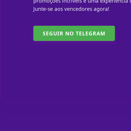
promoções incríveis e uma experiência d
Junte-se aos vencedores agora!
SEGUIR NO TELEGRAM