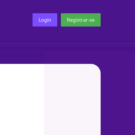
Login
Registrar-se