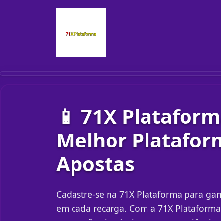
📱 71X Plataform
Melhor Platafor
Apostas
Cadastre-se na 71X Plataforma para ga
em cada recarga. Com a 71X Plataforma