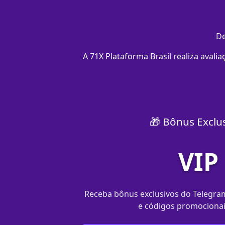
De
A 71X Plataforma Brasil realiza aval
🎁 Bônus Exclu
VIP
Receba bônus exclusivos do Telegra
e códigos promocionai