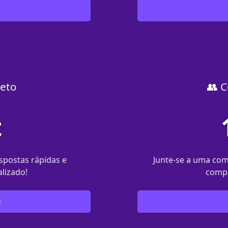
reto
👥 
t
espostas rápidas e
Junte-se a uma com
lizado!
compa
e