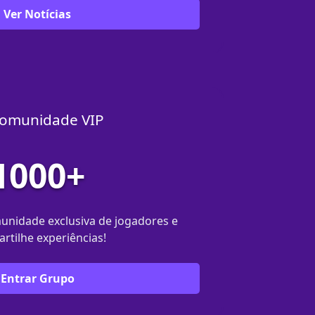
Ver Notícias
Comunidade VIP
1000+
unidade exclusiva de jogadores e
rtilhe experiências!
Entrar Grupo