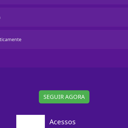
a
aticamente
SEGUIR AGORA
Acessos