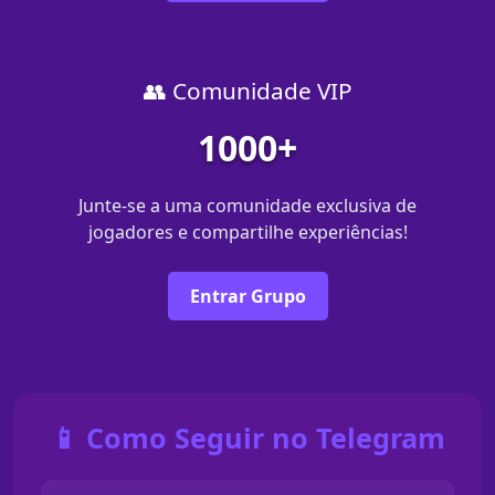
👥 Comunidade VIP
1000+
Junte-se a uma comunidade exclusiva de
jogadores e compartilhe experiências!
Entrar Grupo
📱 Como Seguir no Telegram