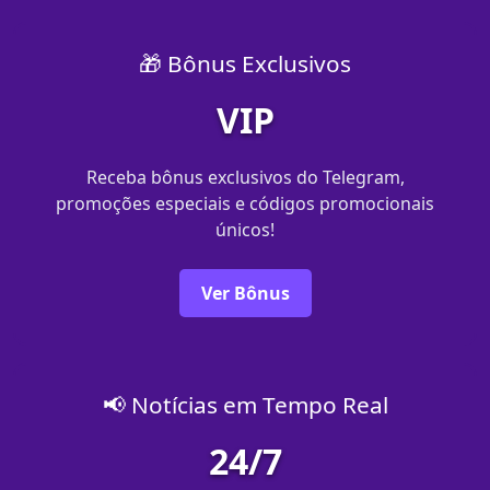
🎁 Bônus Exclusivos
VIP
Receba bônus exclusivos do Telegram,
promoções especiais e códigos promocionais
únicos!
Ver Bônus
📢 Notícias em Tempo Real
24/7