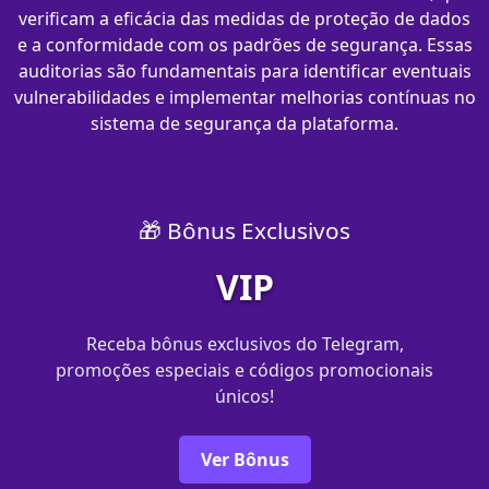
verificam a eficácia das medidas de proteção de dados
e a conformidade com os padrões de segurança. Essas
auditorias são fundamentais para identificar eventuais
vulnerabilidades e implementar melhorias contínuas no
sistema de segurança da plataforma.
🎁 Bônus Exclusivos
VIP
Receba bônus exclusivos do Telegram,
promoções especiais e códigos promocionais
únicos!
Ver Bônus