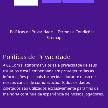
Políticas de Privacidade
Termos e Condições
Sitemap
Políticas de Privacidade
A 6Z Com Plataforma valoriza a privacidade de seus
usuários e está empenhada em proteger todas as
informações pessoais fornecidas durante o uso de
nossos canais de comunicação. Todos os dados
coletados são utilizados exclusivamente para fins de
melhoria contínua da experiência de nossos jogadores.