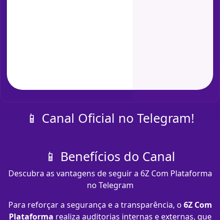
📱 Canal Oficial no Telegram!
📱 Benefícios do Canal
Descubra as vantagens de seguir a 6Z Com Plataforma
no Telegram
Para reforçar a segurança e a transparência, o
6Z Com
Plataforma
realiza auditorias internas e externas, que