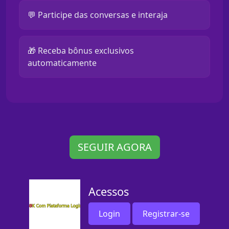
💬 Participe das conversas e interaja
🎁 Receba bônus exclusivos
automaticamente
SEGUIR AGORA
Acessos
Login
Registrar-se