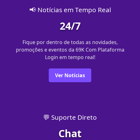
📢 Notícias em Tempo Real
24/7
Fique por dentro de todas as novidades,
promoções e eventos da 69K Com Plataforma
Login em tempo real!
Ver Notícias
💬 Suporte Direto
Chat