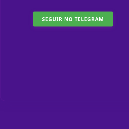
SEGUIR NO TELEGRAM