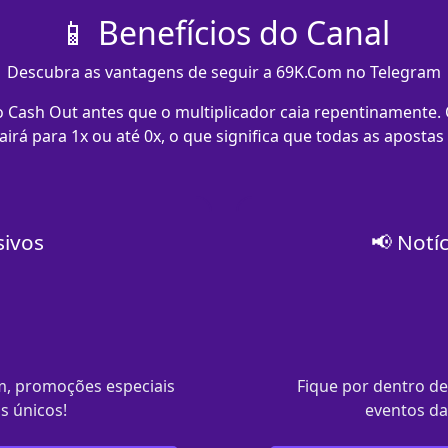
📱 Benefícios do Canal
Descubra as vantagens de seguir a 69K.Com no Telegram
r o Cash Out antes que o multiplicador caia repentinamente
irá para 1x ou até 0x, o que significa que todas as apostas 
sivos
📢 Notí
m, promoções especiais
Fique por dentro d
s únicos!
eventos da