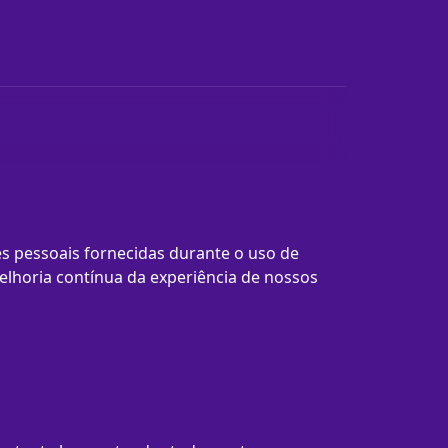
s pessoais fornecidas durante o uso de
elhoria contínua da experiência de nossos