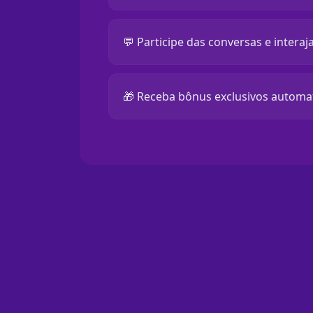
💬 Participe das conversas e interaj
🎁 Receba bônus exclusivos autom