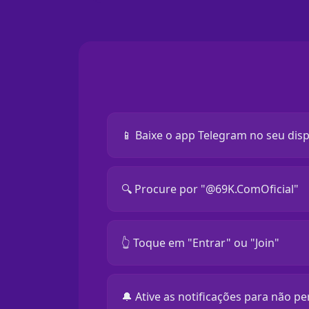
📱 Baixe o app Telegram no seu disp
🔍 Procure por "@69K.ComOficial"
👆 Toque em "Entrar" ou "Join"
🔔 Ative as notificações para não p