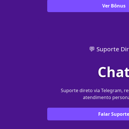
Ver Bônus
💬 Suporte Di
Cha
Suporte direto via Telegram, r
atendimento persona
Falar Suport