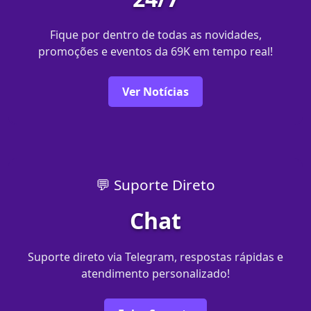
Fique por dentro de todas as novidades,
promoções e eventos da 69K em tempo real!
Ver Notícias
💬 Suporte Direto
Chat
Suporte direto via Telegram, respostas rápidas e
atendimento personalizado!