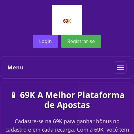
Login
Registrar-se
Menu
📱 69K A Melhor Plataforma
de Apostas
Cadastre-se na 69K para ganhar bônus no
cadastro e em cada recarga. Com a 69K, você tem