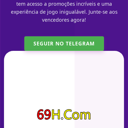
tem acesso a promoções incríveis e uma
experiência de jogo inigualável. Junte-se aos
vencedores agora!
SEGUIR NO TELEGRAM