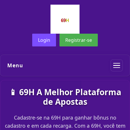
Login
Registrar-se
Menu
📱 69H A Melhor Plataforma
de Apostas
Cadastre-se na 69H para ganhar bônus no
cadastro e em cada recarga. Com a 69H, você tem