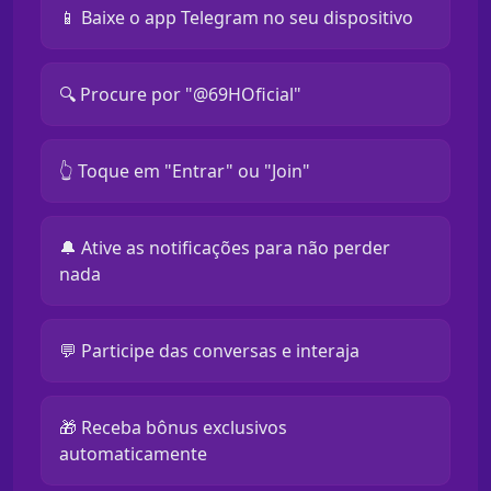
📱 Baixe o app Telegram no seu dispositivo
🔍 Procure por "@69HOficial"
👆 Toque em "Entrar" ou "Join"
🔔 Ative as notificações para não perder
nada
💬 Participe das conversas e interaja
🎁 Receba bônus exclusivos
automaticamente