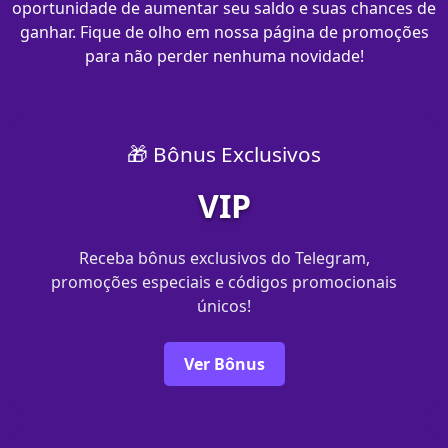
oportunidade de aumentar seu saldo e suas chances de
ganhar. Fique de olho em nossa página de promoções
para não perder nenhuma novidade!
🎁 Bônus Exclusivos
VIP
Receba bônus exclusivos do Telegram,
promoções especiais e códigos promocionais
únicos!
Ver Bônus