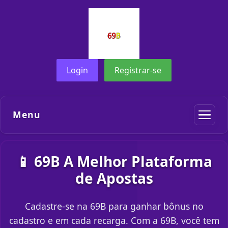
Login
Registrar-se
Menu
📱 69B A Melhor Plataforma
de Apostas
Cadastre-se na 69B para ganhar bônus no
cadastro e em cada recarga. Com a 69B, você tem