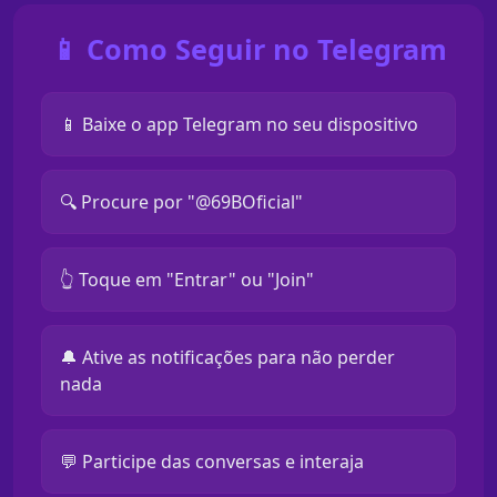
📱 Como Seguir no Telegram
📱 Baixe o app Telegram no seu dispositivo
🔍 Procure por "@69BOficial"
👆 Toque em "Entrar" ou "Join"
🔔 Ative as notificações para não perder
nada
💬 Participe das conversas e interaja