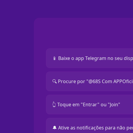
📱 Baixe o app Telegram no seu disp
🔍 Procure por "@68S Com APPOfici
👆 Toque em "Entrar" ou "Join"
🔔 Ative as notificações para não p