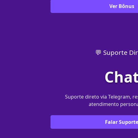
Ver Bônus
💬 Suporte Di
Cha
Suporte direto via Telegram, r
atendimento persona
Falar Suport