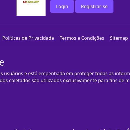
Login
Registrar-se
Políticas de Privacidade
Termos e Condições
Sitemap
de
eus usuários e está empenhada em proteger todas as inform
os coletados são utilizados exclusivamente para fins de m