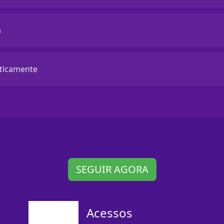
a
aticamente
SEGUIR AGORA
Acessos