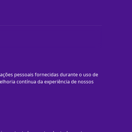
ações pessoais fornecidas durante o uso de
elhoria contínua da experiência de nossos