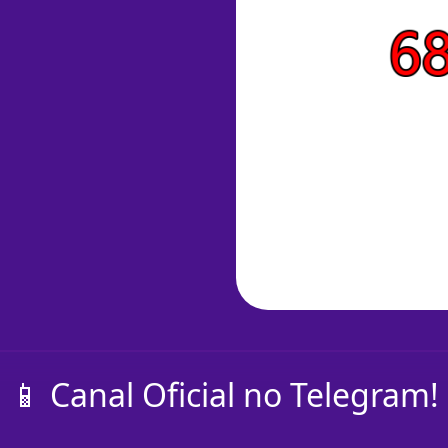
📱 Canal Oficial no Telegram!