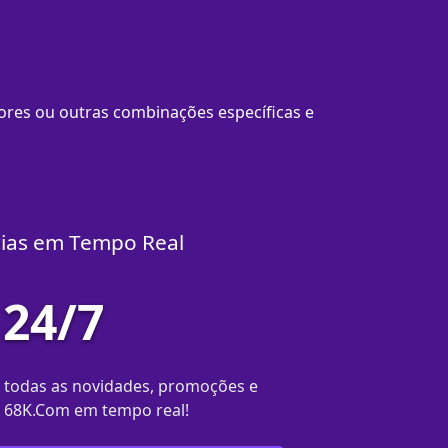
ores ou outras combinações específicas e
cias em Tempo Real
24/7
e todas as novidades, promoções e
 68K.Com em tempo real!