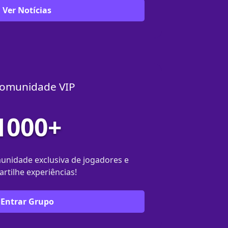
Ver Notícias
Comunidade VIP
1000+
unidade exclusiva de jogadores e
rtilhe experiências!
Entrar Grupo