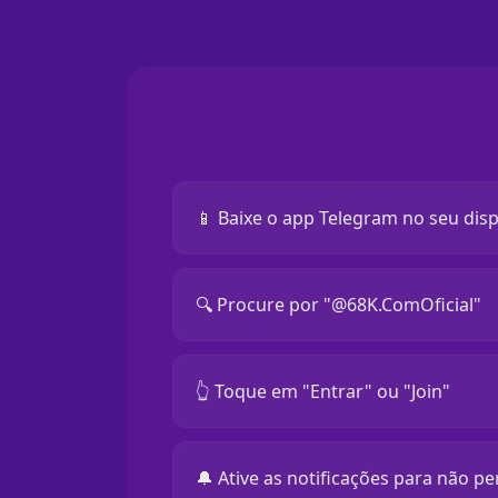
📱 Baixe o app Telegram no seu disp
🔍 Procure por "@68K.ComOficial"
👆 Toque em "Entrar" ou "Join"
🔔 Ative as notificações para não p