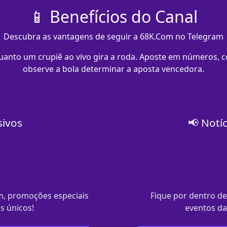
📱 Benefícios do Canal
Descubra as vantagens de seguir a 68K.Com no Telegram
uanto um crupiê ao vivo gira a roda. Aposte em números, c
observe a bola determinar a aposta vencedora.
sivos
📢 Notí
m, promoções especiais
Fique por dentro d
s únicos!
eventos da