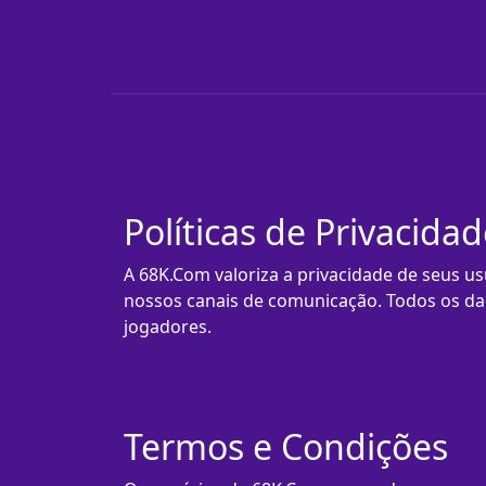
Políticas de Privacida
A 68K.Com valoriza a privacidade de seus u
nossos canais de comunicação. Todos os dad
jogadores.
Termos e Condições