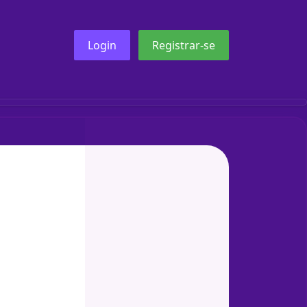
Login
Registrar-se