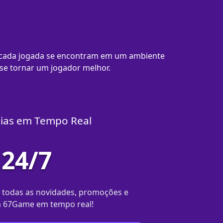
de cada jogada se encontram em um ambiente
 se tornar um jogador melhor.
cias em Tempo Real
24/7
e todas as novidades, promoções e
a 67Game em tempo real!