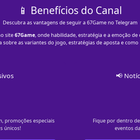
📱 Benefícios do Canal
Descubra as vantagens de seguir a 67Game no Telegram
o site
67Game
, onde habilidade, estratégia e a emoção 
 sobre as variantes do jogo, estratégias de aposta e como
sivos
📢 Notí
m, promoções especiais
Fique por dentro d
s únicos!
eventos d