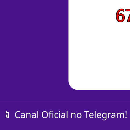
📱 Canal Oficial no Telegram!