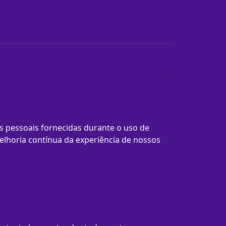
s pessoais fornecidas durante o uso de
elhoria contínua da experiência de nossos