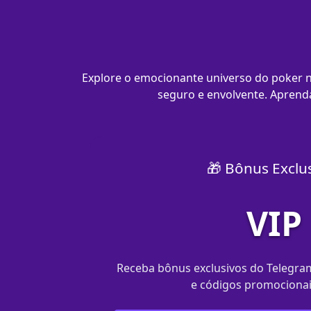
Explore o emocionante universo do poker n
seguro e envolvente. Aprenda
🎁 Bônus Exclu
VIP
Receba bônus exclusivos do Telegra
e códigos promocionai