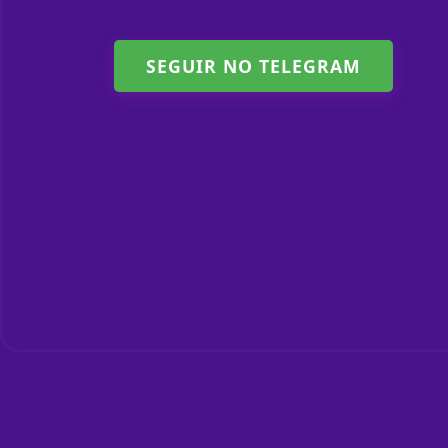
SEGUIR NO TELEGRAM