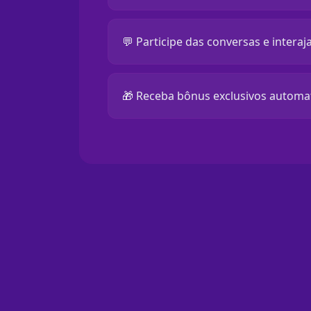
💬 Participe das conversas e interaj
🎁 Receba bônus exclusivos autom