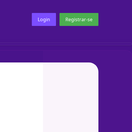
Login
Registrar-se