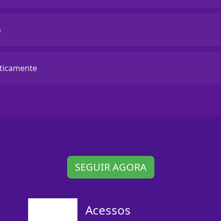
a
aticamente
SEGUIR AGORA
Acessos