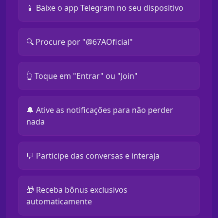
📱 Baixe o app Telegram no seu dispositivo
🔍 Procure por "@67AOficial"
👆 Toque em "Entrar" ou "Join"
🔔 Ative as notificações para não perder
nada
💬 Participe das conversas e interaja
🎁 Receba bônus exclusivos
automaticamente