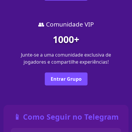
👥 Comunidade VIP
1000+
Junte-se a uma comunidade exclusiva de
jogadores e compartilhe experiências!
Entrar Grupo
📱 Como Seguir no Telegram